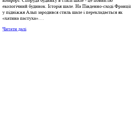
комфорт. Споруда будинку в стилі шале - це повністю
екологічний будинок. Історія шале. На Південно-сході Франції
у підніжжя Альп зародився стиль шале і перекладається як
«хатина пастуха».…
Читати далі