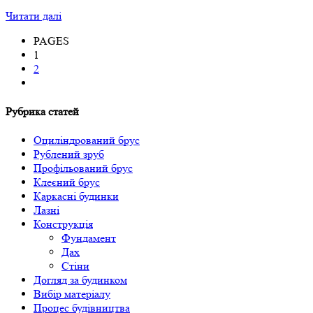
Читати далі
PAGES
1
2
Рубрика статей
Оциліндрований брус
Рублений зруб
Профільований брус
Клеєний брус
Каркасні будинки
Лазні
Конструкція
Фундамент
Дах
Стіни
Догляд за будинком
Вибір матеріалу
Процес будівництва