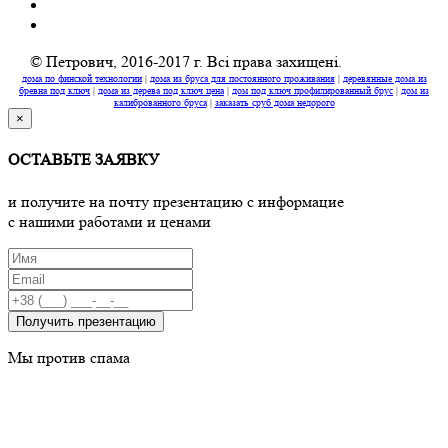
© Петрович, 2016-2017 г. Всі права захищені.
дома по финской технологии
|
дома из бруса для постоянного проживания
|
деревянные дома из
бревна под ключ
|
дома из дерева под ключ цена
|
дом под ключ профилированный брус
|
дом из
калиброванного бруса
|
заказать сруб дома недорого
×
ОСТАВЬТЕ ЗАЯВКУ
и получите на почту презентацию с информацие
c нашими работами и ценами
Получить презентацию
Мы против спама