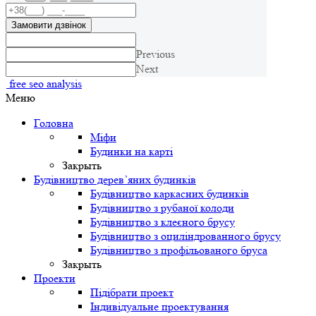
Замовити дзвінок
Previous
Next
free seo analysis
Меню
Головна
Міфи
Будинки на карті
Закрыть
Будівництво дерев’яних будинків
Будівництво каркасних будинків
Будівництво з рубаної колоди
Будівництво з клеєного брусу
Будівництво з оциліндрованного брусу
Будівництво з профільованого бруса
Закрыть
Проекти
Підібрати проект
Індивідуальне проектування