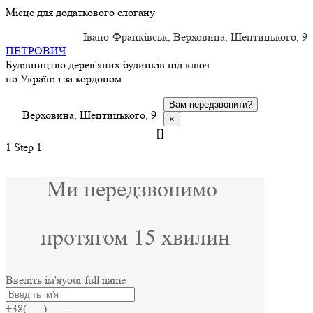
Місце для додаткового слогану
Івано-Франківськ, Верховина, Шептицького, 9
ПЕТРОВИЧ
Будівництво дерев'яних будинків під ключ
по Україні і за кордоном
Вам передзвонити?
Верховина, Шептицького, 9
×
[]
1
Step 1
Ми передзвонимо
протягом 15 хвилин
Введіть ім'я
your full name
+38(___) ___-____