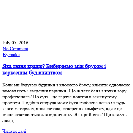
July 05, 2016
No Comment
By make
Яка лазня краще? Вибираємо між брусом і
каркасним будівництвом
Коли ми будуємо будинки з клеєного брусу, клієнти одночасно
замовляють і зведення парилки. Що ж таке баня з точки зору
професіонала? По суті – це гаряче повітря в замкнутому
просторі. Подібна споруда може бути зроблена легко і з будь-
якого матеріалу, інша справа, створення комфорту, адже це
місце створюється для відпочинку. Як прийнято? Що кажуть
люди,…
Читати далі