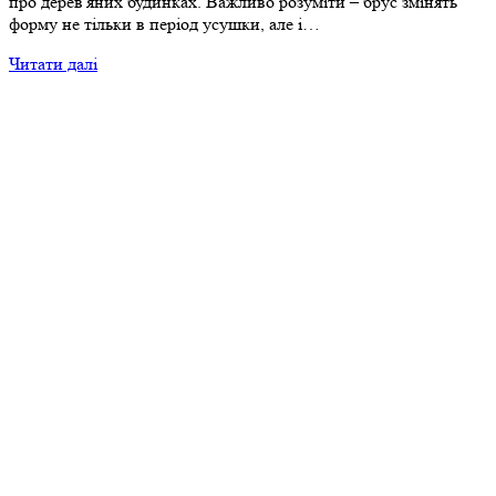
про дерев'яних будинках. Важливо розуміти – брус змінять
форму не тільки в період усушки, але і…
Читати далі