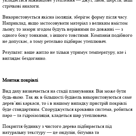
стрічкові аналоги.
Використовується якісна ізоляція, зберігає форму після часу.
Наприклад, якщо застосовувати матеріал з великим вмістом
льону, то зазори згодом будуть нерівними по довжині — з
одного боку тонкими, з іншого товстими. Компанія подібного
не допускає, а тому ретельно підбирає утеплювач.
Результат: ваше житло не тільки утримує температуру, але і
виглядає бездоганно.
Монтаж покрівлі
Вид даху визначається на стадії планування. Він може бути
будь-якою. Так як в більшості будівель використовуються саме
дерев’яні каркаси, то і в нашому випадку пристрій покрівлі
буде стандартним. Споруджується кроквяна система, робиться
паро – та гідроізоляція, кладеться шар утеплювача.
Покриття будинку з чистого дерева підбирається під
натуральну текстуру — це ондулін, бітумна та