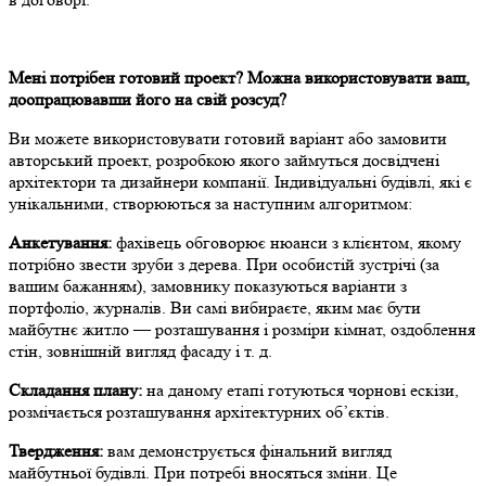
Мені потрібен готовий проект? Можна використовувати ваш,
доопрацювавши його на свій розсуд?
Ви можете використовувати готовий варіант або замовити
авторський проект, розробкою якого займуться досвідчені
архітектори та дизайнери компанії. Індивідуальні будівлі, які є
унікальними, створюються за наступним алгоритмом:
Анкетування:
фахівець обговорює нюанси з клієнтом, якому
потрібно звести зруби з дерева. При особистій зустрічі (за
вашим бажанням), замовнику показуються варіанти з
портфоліо, журналів. Ви самі вибираєте, яким має бути
майбутнє житло — розташування і розміри кімнат, оздоблення
стін, зовнішній вигляд фасаду і т. д.
Складання плану:
на даному етапі готуються чорнові ескізи,
розмічається розташування архітектурних об’єктів.
Твердження:
вам демонструється фінальний вигляд
майбутньої будівлі. При потребі вносяться зміни. Це