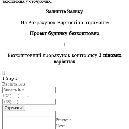
захоплення у оточуючих.
Залиште Заявку
На Розрахунок Вартості
та отримайте
Проект будинку безкоштовно
+
Безкоштовний прорахунок кошторису
3 цінових
варіантах
[]
1
Step 1
Введіть ім'я
+38(___) ___-____
Отримати!
Previous
Next