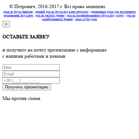
© Петрович, 2016-2017 г. Всі права захищені.
дома из бруса финские
|
дачный дом из бруса под ключ недорого
|
деревянные дома для постоянного
проживания под ключ
|
дом из чистого дерева
|
дом из профилированного бруса под усадку
|
дом из
калиброванного бревна
|
заказ сруба дома
×
ОСТАВЬТЕ ЗАЯВКУ
и получите на почту презентацию с информацие
c нашими работами и ценами
Получить презентацию
Мы против спама