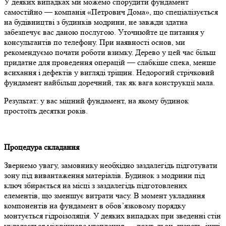
У деяких випадках ми можемо спорудити фундамент
самостійно — компанія «Петрович Дома», що спеціалізується
на будівництві з будинків модрини, не завжди здатна
забезпечує вас даною послугою. Уточнюйте це питання у
консультантів по телефону. При наявності основ, ми
рекомендуємо почати роботи взимку. Дерево у цей час більш
придатне для проведення операцій — слабкіше спека, менше
всихання і дефектів у вигляді тріщин. Недорогий стрічковий
фундамент найбільш доречний, так як вага конструкції мала.
Результат: у вас міцний фундамент, на якому будинок
простоїть десятки років.
Процедура складання
Звернемо увагу, замовнику необхідно заздалегідь підготувати
зону під вивантаження матеріалів. Будинок з модрини під
ключ збирається на місці з заздалегідь підготовлених
елементів, що зменшує витрати часу. В момент укладання
компонентів на фундамент в обов’язковому порядку
монтується гідроізоляція. У деяких випадках при зведенні стін
укладається міжвінцове утеплення — джут, льон, шерсть, інші