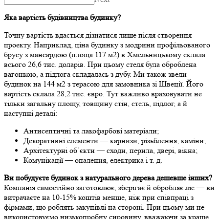
Яка вартість будівництва будинку?
Точну вартість вдасться дізнатися лише після створення
проекту. Наприклад, ціна будинку з модрини профільованого
брусу з мансардою (площа 117 м2) в Хмельницькому склала
всього 26,6 тис. доларів. При цьому стеля була оброблена
вагонкою, а підлога складалась з дубу. Ми також звели
будинок на 144 м2 з терасою для замовника зі Швеції. Його
вартість склала 28,2 тис. євро. Тут важливо враховувати не
тільки загальну площу, товщину стін, стель, підлог, а й
наступні деталі:
Антисептичні та лакофарбові матеріали;
Декоративні елементи — карнизи, різьблення, каміни;
Архітектурні об’єкти — сходи, перила, двері, вікна;
Комунікації — опалення, електрика і т. д.
Ви побудуєте будинок з натурального дерева дешевше інших?
Компанія самостійно заготовлює, зберігає й обробляє ліс — ви
витрачаєте на 10-15% коштів менше, ніж при співпраці з
фірмами, що роблять закупівлі на стороні. При цьому ми не
використовуємо низькопробну сировину, вважаючи за краще