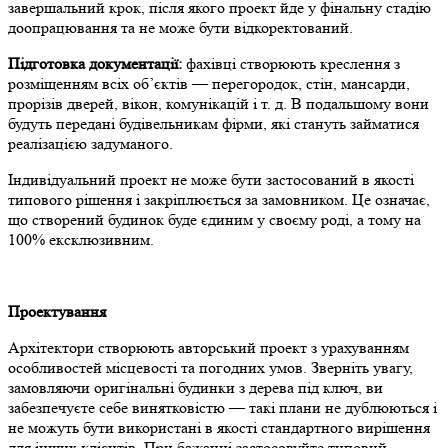
завершальний крок, після якого проект йде у фінальну стадію
доопрацювання та не може бути відкоректований.
Підготовка документації:
фахівці створюють креслення з
розміщенням всіх об’єктів — перегородок, стін, мансарди,
прорізів дверей, вікон, комунікацій і т. д. В подальшому вони
будуть передані будівельникам фірми, які стануть займатися
реалізацією задуманого.
Індивідуальний проект не може бути застосований в якості
типового рішення і закріплюється за замовником. Це означає,
що створений будинок буде єдиним у своєму роді, а тому на
100% ексклюзивним.
Проектування
Архітектори створюють авторський проект з урахуванням
особливостей місцевості та погодних умов. Зверніть увагу,
замовляючи оригінальні будинки з дерева під ключ, ви
забезпечуєте себе винятковістю — такі плани не дублюються і
не можуть бути використані в якості стандартного вирішення
для інших клієнтів. При бажанні застосовуйте типовий