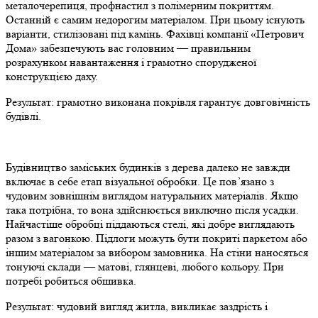
металочерепиця, профнастил з полімерним покриттям.
Останній є самим недорогим матеріалом. При цьому існують
варіанти, стилізовані під камінь. Фахівці компанії «Петрович
Дома» забезпечують вас головним — правильним
розрахунком навантаження і грамотно спорудженої
конструкцією даху.
Результат: грамотно виконана покрівля гарантує довговічність
будівлі.
Будівництво заміських будинків з дерева далеко не завжди
включає в себе етап візуальної обробки. Це пов’язано з
чудовим зовнішнім виглядом натуральних матеріалів. Якщо
така потрібна, то вона здійснюється виключно після усадки.
Найчастіше обробці піддаються стелі, які добре виглядають
разом з вагонкою. Підлоги можуть бути покриті паркетом або
іншим матеріалом за вибором замовника. На стіни наносяться
тонуючі склади — матові, глянцеві, любого кольору. При
потребі робиться обшивка.
Результат: чудовий вигляд житла, викликає заздрість і