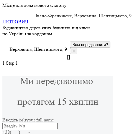
Місце для додаткового слогану
Івано-Франківськ, Верховина, Шептицького, 9
ПЕТРОВИЧ
Будівництво дерев'яних будинків під ключ
по Україні і за кордоном
Вам передзвонити?
Верховина, Шептицького, 9
×
[]
1
Step 1
Ми передзвонимо
протягом 15 хвилин
Введіть ім'я
your full name
+38(___) ___-____