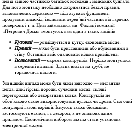
невід’ємною частиною багатьох котеджів і заміських бунгало.
Для його монтажу необхідно дотриматись безліч правил,
встановлених державою — підготувати фундамент,
продумати димохід, ізолювати дерев’яні частини від гарячих
поверхонь і т. д. Цим займаємося ми. Фахівці компанії
«Петрович Дома» змонтують вам один з таких камінів:
Кутовий —
розміщується в кутку, економить місце;
Прямий —
може
бути приставними або вбудованими в
стіну. Останній вміє опалювати кілька приміщень;
Ізольований —
окрема конструкція. Нерідко монтується
в середині вітальні. Здатна висіти на трубі, не
торкаючись підлоги.
Зовнішній вигляд може бути яким завгодно — елегантна
цегла, дикі гірські породи, сучасний метал, скляні
перегородки або декоративна ковка. Конструкція не
обов’язково стане використовувати вугілля чи дрова. Сьогодні
популярні газові варіації. Існують також біокаміни,
застосовують етанол, і є декором, а не опалювальним
приладом. Економічним вибором здатна стати установка
електричної моделі.