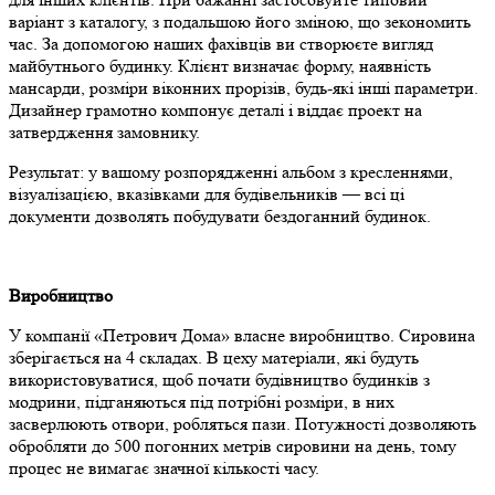
варіант з каталогу, з подальшою його зміною, що зекономить
час. За допомогою наших фахівців ви створюєте вигляд
майбутнього будинку. Клієнт визначає форму, наявність
мансарди, розміри віконних прорізів, будь-які інші параметри.
Дизайнер грамотно компонує деталі і віддає проект на
затвердження замовнику.
Результат: у вашому розпорядженні альбом з кресленнями,
візуалізацією, вказівками для будівельників — всі ці
документи дозволять побудувати бездоганний будинок.
Виробництво
У компанії «Петрович Дома» власне виробництво. Сировина
зберігається на 4 складах. В цеху матеріали, які будуть
використовуватися, щоб почати будівництво будинків з
модрини, підганяються під потрібні розміри, в них
засверлюють отвори, робляться пази. Потужності дозволяють
обробляти до 500 погонних метрів сировини на день, тому
процес не вимагає значної кількості часу.