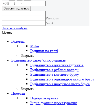
Замовити дзвінок
Previous
Next
free seo analysis
Меню
Головна
Міфи
Будинки на карті
Закрыть
Будівництво дерев’яних будинків
Будівництво каркасних будинків
Будівництво з рубаної колоди
Будівництво з клеєного брусу
Будівництво з оциліндрованного брусу
Будівництво з профільованого бруса
Закрыть
Проекти
Підібрати проект
Індивідуальне проектування