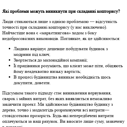
Які проблеми можуть виникнути при складанні кошторису?
Люди стикаються лише з однією проблемою — відсутність
точності при складанні кошторису (у нас виключено).
Найчастіше вона є «маркетингова» ходом з боку
недобросовісних виконавців. Погляньте, як це здійснюється:
Людина вирішує дешевше побудувати будинок з
модрини під ключ;
Звертається до малонадійної компанії;
Її працівники розуміють, що клієнт може піти, обіцяють
йому неадекватно низьку вартість;
В процесі будівництва виникає необхідність щось
докупити, довезти.
Підсумком такого підходу стає виникнення нервування,
сварок і зайвих витрат, без яких виявляється неможливо
закінчити проект. Ми здійснюємо будівництво будинку з
дерева, точно і заздалегідь розраховуючи всі витрати—
стовідсоткова прозорість. Будь-які непередбачені витрати
оплачуються за наш рахунок. Ви вносите лише суму, зазначену
в договорі.