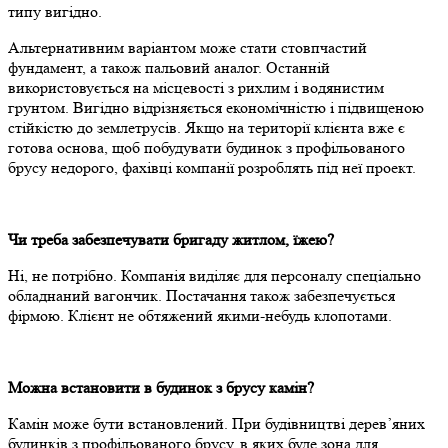
типу вигідно.
Альтернативним варіантом може стати стовпчастий
фундамент, а також пальовий аналог. Останній
використовується на місцевості з рихлим і водянистим
грунтом. Вигідно відрізняється економічністю і підвищеною
стійкістю до землетрусів. Якщо на території клієнта вже є
готова основа, щоб побудувати будинок з профільованого
брусу недорого, фахівці компанії розроблять під неї проект.
Чи треба забезпечувати бригаду житлом, їжею?
Ні, не потрібно. Компанія виділяє для персоналу спеціально
обладнаний вагончик. Постачання також забезпечується
фірмою. Клієнт не обтяжений якими-небудь клопотами.
Можна встановити в будинок з брусу камін?
Камін може бути встановлений. При будівництві дерев’яних
будинків з профільованого брусу, в яких буде зона для