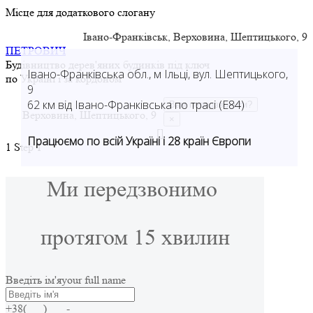
Місце для додаткового слогану
Івано-Франківськ, Верховина, Шептицького, 9
ПЕТРОВИЧ
Будівництво дерев'яних будинків під ключ
Івано-Франківська обл., м Ільці, вул. Шептицького,
по Україні і за кордоном
9
62 км від Івано-Франківська по трасі (Е84)
Вам передзвонити?
Верховина, Шептицького, 9
×
[]
Працюємо по всій Україні і 28 країн Європи
1
Step 1
Ми передзвонимо
протягом 15 хвилин
Введіть ім'я
your full name
+38(___) ___-____