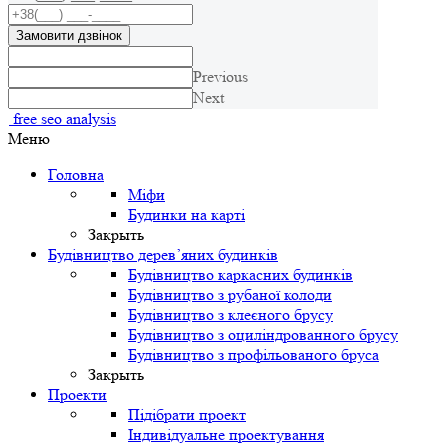
Замовити дзвінок
Previous
Next
free seo analysis
Меню
Головна
Міфи
Будинки на карті
Закрыть
Будівництво дерев’яних будинків
Будівництво каркасних будинків
Будівництво з рубаної колоди
Будівництво з клеєного брусу
Будівництво з оциліндрованного брусу
Будівництво з профільованого бруса
Закрыть
Проекти
Підібрати проект
Індивідуальне проектування