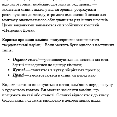
відкритої топки, необхідно дотримати ряд правил —
захистити стіни і підлогу від загоряння, розрахувати
розташування димоходу, отримати відповідний дозвіл для
монтажу опалювального обладнання та ряд інших нюансів.
Цими завданнями займаються співробітники компанії
«Петрович Дома».
Коротко про види камінів:
популярними залишаються
твердопаливні варіації. Вони можуть бути одного з наступних
типів:
Окремо стоячі —
розташовуються на відстані від стін.
Здатні знаходитися по центру кімнати;
Кутові —
ставляться в кутку, зберігають простір;
Прямі —
вмонтовуються в стіни чи перед нею.
Видимі частини виконуються з цегли, кам’яних порід, чавуну
з художньою ковкою. Ви можете замовити каміни, що
працюють на газі або етанолі. Останні відносяться до класу
біологічних, і служать виключно в декоративних цілях.