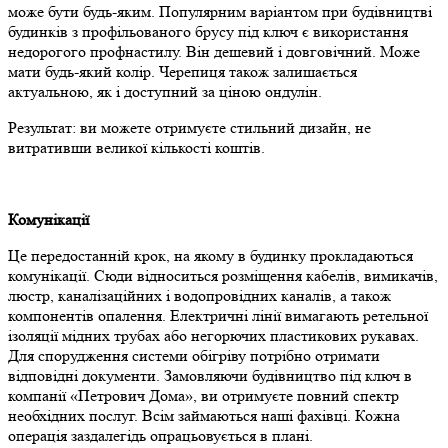
може бути будь-яким. Популярним варіантом при будівництві
будинків з профільованого брусу під ключ є використання
недорогого профнастилу. Він дешевий і довговічний. Може
мати будь-який колір. Черепиця також залишається
актуальною, як і доступний за ціною ондулін.
Результат: ви можете отримуєте стильний дизайн, не
витративши великої кількості коштів.
Комунікації
Це передостанній крок, на якому в будинку прокладаються
комунікації. Сюди відноситься розміщення кабелів, вимикачів,
люстр, каналізаційних і водопровідних каналів, а також
компонентів опалення. Електричні лінії вимагають ретельної
ізоляції мідних трубах або негорючих пластикових рукавах.
Для спорудження системи обігріву потрібно отримати
відповідні документи. Замовляючи будівництво під ключ в
компанії «Петрович Дома», ви отримуєте повний спектр
необхідних послуг. Всім займаються наші фахівці. Кожна
операція заздалегідь опрацьовується в плані.