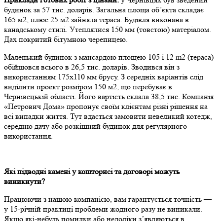
будинок за 57 тис. доларів. Загальна площа об’єкта складає
165 м2, плюс 25 м2 зайняла тераса. Будівля виконана в
канадському стилі. Утеплялися 150 мм (товстою) матеріалом.
Дах покритий бітумною черепицею.
Маленький будинок з мансардою площею 105 і 12 m2 (тераса)
обійшовся всього в 26,5 тис. доларів. Зводився він з
використанням 175х110 мм брусу. З середніх варіантів слід
виділити проект розміром 150 м2, що перебуває в
Чернівецькій області. Його вартість склала 38,5 тис. Компанія
«Петрович Дома» пропонує своїм клієнтам різні рішення на
всі випадки життя. Тут вдасться замовити невеликий котедж,
середню дачу або розкішний будинок для регулярного
використання.
Які підводні камені у кошторисі та договорі можуть
виникнути?
Працюючи з нашою компанією, вам гарантується точність —
у 15-річній практиці проблеми жодного разу не виникали.
Якщо які-небудь помилки або недоліки з’являються в