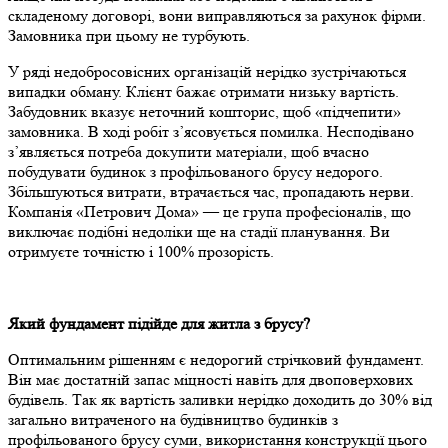
складеному договорі, вони виправляються за рахунок фірми.
Замовника при цьому не турбують.
У ряді недобросовісних організацій нерідко зустрічаються
випадки обману. Клієнт бажає отримати низьку вартість.
Забудовник вказує неточний кошторис, щоб «підчепити»
замовника. В ході робіт з’ясовується помилка. Несподівано
з’являється потреба докупити матеріали, щоб вчасно
побудувати будинок з профільованого брусу недорого.
Збільшуються витрати, втрачається час, пропадають нерви.
Компанія «Петрович Дома» — це група професіоналів, що
виключає подібні недоліки ще на стадії планування. Ви
отримуєте точністю і 100% прозорість.
Який фундамент підійде для житла з брусу?
Оптимальним рішенням є недорогий стрічковий фундамент.
Він має достатній запас міцності навіть для двоповерхових
будівель. Так як вартість заливки нерідко доходить до 30% від
загально витраченого на будівництво будинків з
профільованого брусу суми, використання конструкції цього