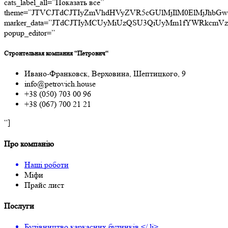
cats_label_all=”Показать все”
theme=”JTVCJTdCJTIyZmVhdHVyZVR5cGUlMjIlM0ElMjJhbG
marker_data=”JTdCJTIyMCUyMiUzQSU3QiUyMm1fYWRk
popup_editor=”
Строительная компания “Петрович“
Ивано-Франковск, Верховина, Шептицкого, 9
info@petrovich.house
+38 (050) 703 00 96
+38 (067) 700 21 21
“]
Про компанію
Наші роботи
Міфи
Прайс лист
Послуги
Будівництво каркасних будинків </ li>