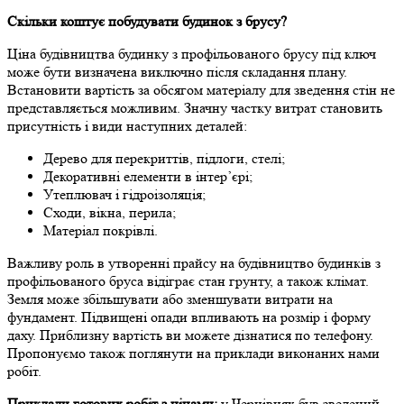
Скільки коштує побудувати будинок з брусу?
Ціна будівництва будинку з профільованого брусу під ключ
може бути визначена виключно після складання плану.
Встановити вартість за обсягом матеріалу для зведення стін не
представляється можливим. Значну частку витрат становить
присутність і види наступних деталей:
Дерево для перекриттів, підлоги, стелі;
Декоративні елементи в інтер’єрі;
Утеплювач і гідроізоляція;
Сходи, вікна, перила;
Матеріал покрівлі.
Важливу роль в утворенні прайсу на будівництво будинків з
профільованого бруса відіграє стан грунту, а також клімат.
Земля може збільшувати або зменшувати витрати на
фундамент. Підвищені опади впливають на розмір і форму
даху. Приблизну вартість ви можете дізнатися по телефону.
Пропонуємо також поглянути на приклади виконаних нами
робіт.
Приклади готових робіт з цінами:
у Чернівцях був зведений