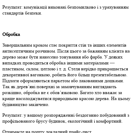
Результат: комунікації виконані безпомилково і з урахуванням
стандартів безпеки.
Обробка
Завершальним кроком стає покриття стін та інших елементів
антисептичним розчином. Після цього за бажанням клієнта на
дерево може бути нанесено тонування або фарба. У деяких
випадках проводиться обробка іншими матеріалами —
пластиком, склом, цеглою і т. д. Стеля нерідко прикрашається
декоративної вагонкою, робить його більш презентабельною.
Підлоги оформляються паркетом або лакованими дошками.
Так як дерев’яні поверхні за замовчуванням виглядають
розкішно, обробка не є обов’язковою. Багато хто вважає за
краще насолоджуватися природньою красою дерева. На цьому
будівництво закінчено.
Результат: у вашому розпорядженні бездоганно побудований з
профільованого брусу будинок, екологічний і комфортний.
Отримаєте на пошту докладний прайс-лист