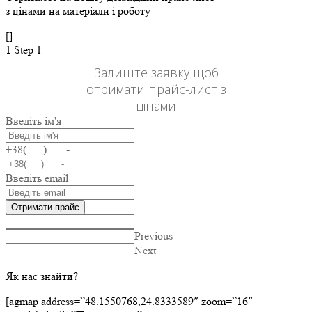
з цінами на матеріали і роботу
[]
1
Step 1
Залиште заявку щоб
отримати прайс-лист з
цінами
Введіть ім'я
+38(___) ___-____
Введіть email
Отримати прайс
Previous
Next
Як нас знайти?
[agmap address=”48.1550768,24.8333589″ zoom=”16″