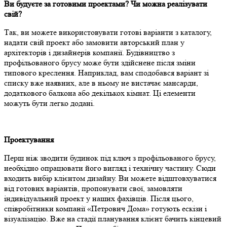
Ви будуєте за готовими проектами? Чи можна реалізувати
свій?
Так, ви можете використовувати готові варіанти з каталогу,
надати свій проект або замовити авторський план у
архітекторів і дизайнерів компанії. Будівництво з
профільованого брусу може бути здійснене після зміни
типового креслення. Наприклад, вам сподобався варіант зі
списку вже наявних, але в ньому не вистачає мансарди,
додаткового балкона або декількох кімнат. Ці елементи
можуть бути легко додані.
Проектування
Перш ніж зводити будинок під ключ з профільованого брусу,
необхідно опрацювати його вигляд і технічну частину. Сюди
входить вибір клієнтом дизайну. Ви можете відштовхуватися
від готових варіантів, пропонувати свої, замовляти
індивідуальний проект у наших фахівців. Після цього,
співробітники компанії «Петрович Дома» готують ескізи і
візуалізацію. Вже на стадії планування клієнт бачить кінцевий