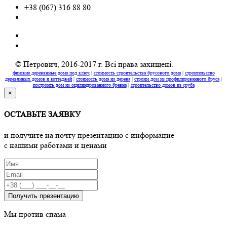
+38 (067) 316 88 80
© Петрович, 2016-2017 г. Всі права захищені.
финские деревянные дома под ключ
|
стоимость строительства брусового дома
|
строительство
деревянных домов и коттеджей
|
стоимость дома из дерева
|
строим дом из профилированного бруса
|
построить дом из оцилиндрованного бревна
|
строительство домов из сруба
×
ОСТАВЬТЕ ЗАЯВКУ
и получите на почту презентацию с информацие
c нашими работами и ценами
Получить презентацию
Мы против спама