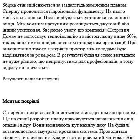
Збірка стін здійснюється за заздалегідь наміченим планом.
Спершу проводиться гідроізоляція фундаменту. На нього
монтується дошка. Після відбувається установка головного
вінця. Між кожним наступним розміщується джутовий або
інший утеплювач. Звернемо увагу, що компанія «Петрович
Дома» не застосовує теплоізоляцію з вмістом льону вище 60%,
так як вона не відповідає високим стандартам організації. При
використанні такого матеріалу простір між колодами буде
відрізнятися за розміром. В результаті будівля стане виглядати
не дуже рівною, що неприпустимо для професіоналів, а тому
відразу виключається.
Результат: вади виключені.
Монтаж покрівлі
Створення покрівлі здійснюється за стандартним алгоритмом.
Ще на стадії розробки плану враховуються навантаження від
опадів і вітру. Вони визначають кут нахилу даху. На будівлі
встановлюється мауерлат, кроквяна система. Проводиться
гідро – і теплоізоляція. Кладеться покрівельний матеріал. Він