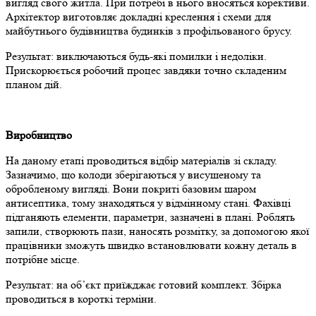
вигляд свого житла. При потребі в нього вносяться корективи.
Архітектор виготовляє докладні креслення і схеми для
майбутнього будівництва будинків з профільованого брусу.
Результат: виключаються будь-які помилки і недоліки.
Прискорюється робочий процес завдяки точно складеним
планом дій.
Виробництво
На даному етапі проводиться відбір матеріалів зі складу.
Зазначимо, що колоди зберігаються у висушеному та
обробленому вигляді. Вони покриті базовим шаром
антисептика, тому знаходяться у відмінному стані. Фахівці
підганяють елементи, параметри, зазначені в плані. Роблять
запили, створюють пази, наносять розмітку, за допомогою якої
працівники зможуть швидко встановлювати кожну деталь в
потрібне місце.
Результат: на об’єкт приїжджає готовий комплект. Збірка
проводиться в короткі терміни.