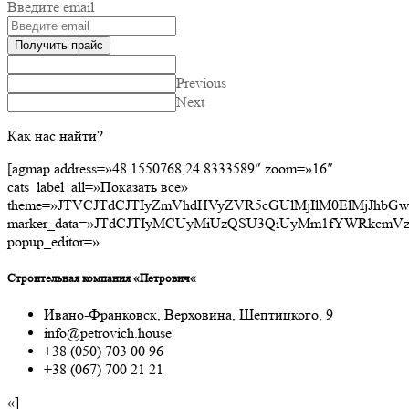
Введите email
Получить прайс
Previous
Next
Как нас найти?
[agmap address=»48.1550768,24.8333589″ zoom=»16″
cats_label_all=»Показать все»
theme=»JTVCJTdCJTIyZmVhdHVyZVR5cGUlMjIlM0ElMjJhbG
marker_data=»JTdCJTIyMCUyMiUzQSU3QiUyMm1fYWRk
popup_editor=»
Строительная компания «Петрович«
Ивано-Франковск, Верховина, Шептицкого, 9
info@petrovich.house
+38 (050) 703 00 96
+38 (067) 700 21 21
«]