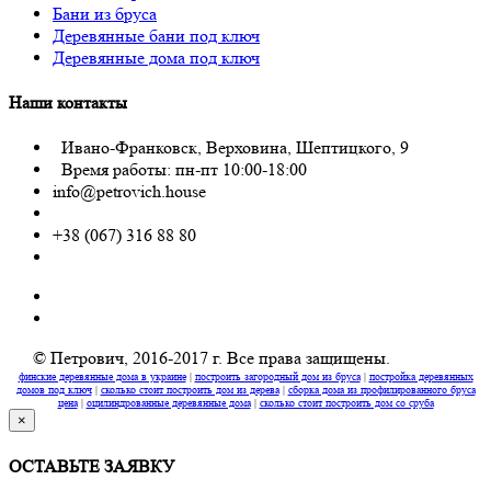
Бани из бруса
Деревянные бани под ключ
Деревянные дома под ключ
Наши контакты
Ивано-Франковск, Верховина, Шептицкого, 9
Время работы: пн-пт 10:00-18:00
info@petrovich.house
+38 (067) 316 88 80
© Петрович, 2016-2017 г. Все права защищены.
финские деревянные дома в украине
|
построить загородный дом из бруса
|
постройка деревянных
домов под ключ
|
сколько стоит построить дом из дерева
|
сборка дома из профилированного бруса
цена
|
оцилиндрованные деревянные дома
|
сколько стоит построить дом со сруба
×
ОСТАВЬТЕ ЗАЯВКУ