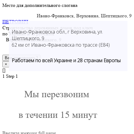
Место для дополнительного слогана
Ивано-Франковск, Верховина, Шептицкого, 9
ПЕТРОВИЧ
Строительство деревянных домов под ключ
Ивано-Франковска обл., г Верховина, ул.
по Украине и за рубежом
Шептицкого, 9
Верховина, Шептицкого, 9
62 км от Ивано-Франковска по трассе (Е84)
Вам перезвонить?
Работаем по всей Украине и 28 странам Европы
×
[]
1
Step 1
Мы перезвоним
в течении 15 минут
Введите имя
your full name