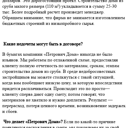
долларов. Это дорогостоящий проект. Строительство дома из
сруба малого размера (110 м²) укладывается в сумму 25-30
тыс. Более подробный расчет произведет менеджер.
Обращаем внимание, что фирма не занимается изготовлением
бюджетных строений из низкопробного сырья.
Какие недочеты могут быть в договоре?
В бумагах компании «Петрович Дома» никогда не было
изъянов. Мы работаем по отлаженной схеме, предоставляя
клиенту полную отчетность по материалам, срокам, этапам
строительства домов из сруба. В среде недобросовестных
застройщиков вы можете столкнуться с такой ситуацией,
когда вам пообещают низкую цену, за которую впоследствии
придется расплачиваться. Происходит это по просто—
клиенту сперва дают одну смету, потом говорят, что
материалов не хватило и нужно доплатить. Результат —
перерасход, потеря ценного времени, возникновение задержек
и сбоев.
Что делает «Петрович Дома»?
Если по какой-то причине
появляются расхождения в смете, мы покрываем их за свой