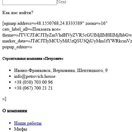
Next
Как нас найти?
[agmap address=»48.1550768,24.8333589″ zoom=»16″
cats_label_all=»Показать все»
theme=»JTVCJTdCJTIyZmVhdHVyZVR5cGUlMjIlM0ElMjJhbG
marker_data=»JTdCJTIyMCUyMiUzQSU3QiUyMm1fYWRk
popup_editor=»
Строительная компания «Петрович«
Ивано-Франковск, Верховина, Шептицкого, 9
info@petrovich.house
+38 (050) 703 00 96
+38 (067) 700 21 21
«]
О компании
Наши работы
Мифы