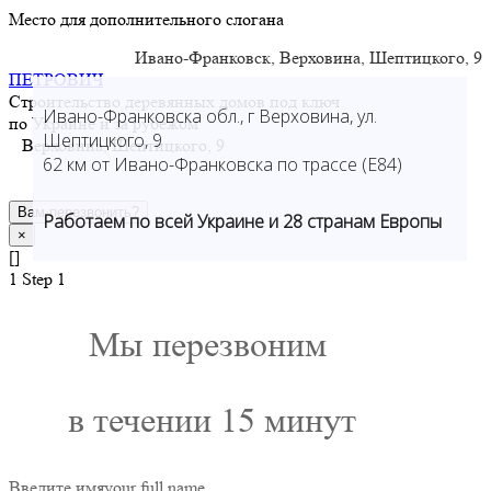
Место для дополнительного слогана
Ивано-Франковск, Верховина, Шептицкого, 9
ПЕТРОВИЧ
Строительство деревянных домов под ключ
Ивано-Франковска обл., г Верховина, ул.
по Украине и за рубежом
Шептицкого, 9
Верховина, Шептицкого, 9
62 км от Ивано-Франковска по трассе (Е84)
Вам перезвонить?
Работаем по всей Украине и 28 странам Европы
×
[]
1
Step 1
Мы перезвоним
в течении 15 минут
Введите имя
your full name