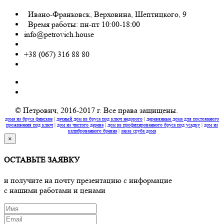
Ивано-Франковск, Верховина, Шептицкого, 9
Время работы: пн-пт 10:00-18:00
info@petrovich.house
+38 (067) 316 88 80
© Петрович, 2016-2017 г. Все права защищены.
дома из бруса финские
|
дачный дом из бруса под ключ недорого
|
деревянные дома для постоянного
проживания под ключ
|
дом из чистого дерева
|
дом из профилированного бруса под усадку
|
дом из
калиброванного бревна
|
заказ сруба дома
×
ОСТАВЬТЕ ЗАЯВКУ
и получите на почту презентацию с информацие
c нашими работами и ценами