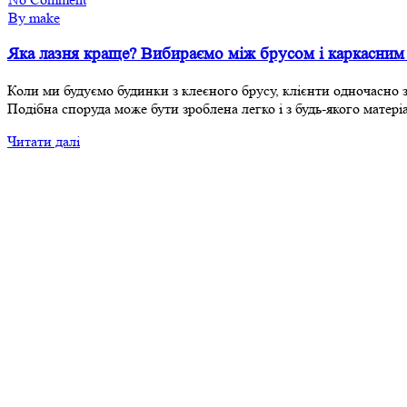
By make
Яка лазня краще? Вибираємо між брусом і каркасним
Коли ми будуємо будинки з клеєного брусу, клієнти одночасно з
Подібна споруда може бути зроблена легко і з будь-якого мате
Читати далі