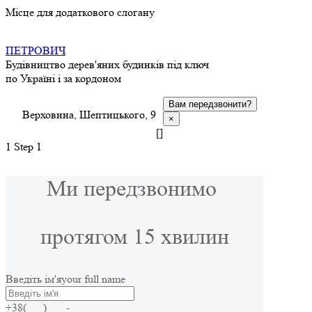
Місце для додаткового слогану
ПЕТРОВИЧ
Будівництво дерев'яних будинків під ключ
по Україні і за кордоном
Вам передзвонити?
Верховина, Шептицького, 9
×
[]
1
Step 1
Ми передзвонимо
протягом 15 хвилин
Введіть ім'я
your full name
+38(___) ___-____