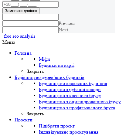
Замовити дзвінок
Previous
Next
free seo analysis
Меню
Головна
Міфи
Будинки на карті
Закрыть
Будівництво дерев’яних будинків
Будівництво каркасних будинків
Будівництво з рубаної колоди
Будівництво з клеєного брусу
Будівництво з оциліндрованного брусу
Будівництво з профільованого бруса
Закрыть
Проекти
Підібрати проект
Індивідуальне проектування